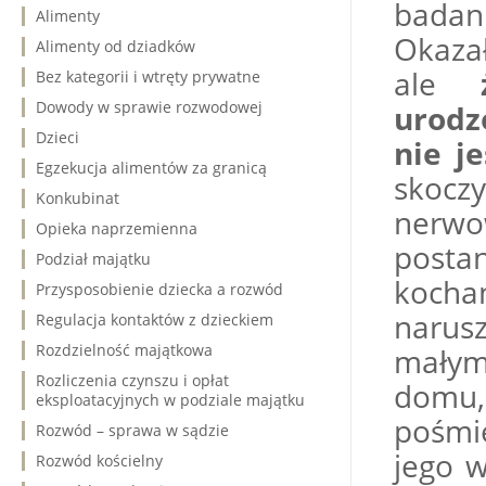
badan
Alimenty
Okazał
Alimenty od dziadków
ale
Bez kategorii i wtręty prywatne
Dowody w sprawie rozwodowej
urodz
Dzieci
nie j
Egzekucja alimentów za granicą
skoczy
Konkubinat
nerwo
Opieka naprzemienna
posta
Podział majątku
kocha
Przysposobienie dziecka a rozwód
narusz
Regulacja kontaktów z dzieckiem
Rozdzielność majątkowa
małym
Rozliczenia czynszu i opłat
domu,
eksploatacyjnych w podziale majątku
pośmi
Rozwód – sprawa w sądzie
jego w
Rozwód kościelny