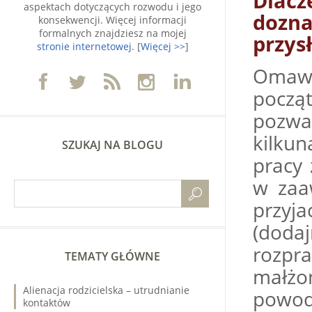
Dlac
aspektach dotyczących rozwodu i jego
dozn
konsekwencji. Więcej informacji
formalnych znajdziesz na mojej
przys
stronie internetowej
. [
Więcej >>
]
Omawi
począ
pozwał
kilku
SZUKAJ NA BLOGU
pracy 
w zaa
przyj
(doda
rozpra
TEMATY GŁÓWNE
małżon
Alienacja rodzicielska – utrudnianie
powoda
kontaktów