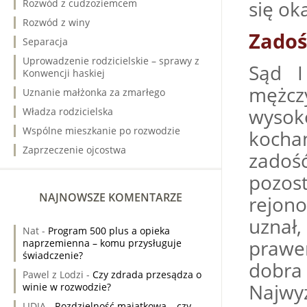
się oka
Rozwód z cudzoziemcem
Rozwód z winy
Zadoś
Separacja
Uprowadzenie rodzicielskie – sprawy z
Sąd I
Konwencji haskiej
mężcz
Uznanie małżonka za zmarłego
wysoko
Władza rodzicielska
Wspólne mieszkanie po rozwodzie
kocha
Zaprzeczenie ojcostwa
zadość
pozos
NAJNOWSZE KOMENTARZE
rejon
uznał
Nat
-
Program 500 plus a opieka
prawem
naprzemienna – komu przysługuje
świadczenie?
dobra
Pawel z Lodzi
-
Czy zdrada przesądza o
Najwy
winie w rozwodzie?
LIDIA
-
Rozdzielność majątkowa – czy