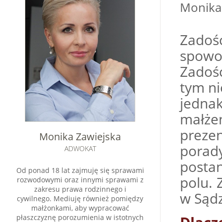
Moni
Zadoś
spow
Zadoś
tym ni
jednak
małżeń
preze
Monika Zawiejska
porad
ADWOKAT
posta
Od ponad 18 lat zajmuję się sprawami
polu. 
rozwodowymi oraz innymi sprawami z
zakresu prawa rodzinnego i
w Sąd
cywilnego. Mediuję również pomiędzy
małżonkami, aby wypracować
płaszczyznę porozumienia w istotnych