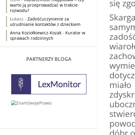
się zg
warto ją przeprowadzać w trakcie
rozwodu?
Skarg
Łukasz
-
Zadośćuczynienie za
samy
utrudnianie kontaktów z dzieckiem
Anna Koziołkiewicz-Kozak
-
Kurator w
zadoś
sprawach rodzinnych
wiaro
zacho
PARTNERZY BLOGA
wymie
dotycz
miał
zdysk
ubocz
stwier
powod
dóbr o