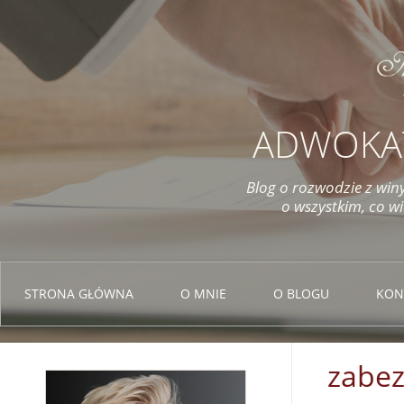
ADWOKA
Blog o rozwodzie z winy
o wszystkim, co w
STRONA GŁÓWNA
O MNIE
O BLOGU
KON
zabez