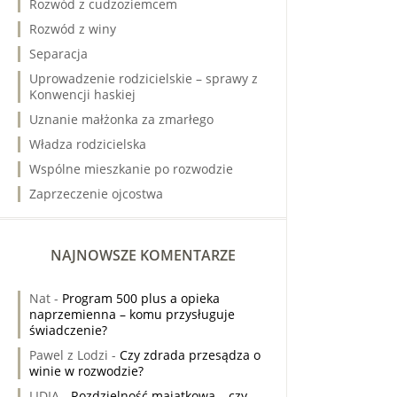
Rozwód z cudzoziemcem
Rozwód z winy
Separacja
Uprowadzenie rodzicielskie – sprawy z
Konwencji haskiej
Uznanie małżonka za zmarłego
Władza rodzicielska
Wspólne mieszkanie po rozwodzie
Zaprzeczenie ojcostwa
NAJNOWSZE KOMENTARZE
Nat
-
Program 500 plus a opieka
naprzemienna – komu przysługuje
świadczenie?
Pawel z Lodzi
-
Czy zdrada przesądza o
winie w rozwodzie?
LIDIA
-
Rozdzielność majątkowa – czy