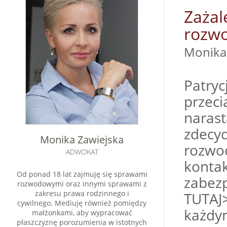
Zażal
rozwo
Moni
Patryc
przeci
narast
zdecyd
Monika Zawiejska
rozwo
ADWOKAT
kontak
Od ponad 18 lat zajmuję się sprawami
zabezp
rozwodowymi oraz innymi sprawami z
zakresu prawa rodzinnego i
TUTAJ>
cywilnego. Mediuję również pomiędzy
każdym
małżonkami, aby wypracować
płaszczyznę porozumienia w istotnych