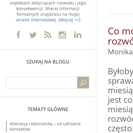
aspektach dotyczących rozwodu i jego
konsekwencji. Więcej informacji
formalnych znajdziesz na mojej
stronie internetowej
. [
Więcej >>
]
Co mo
rozw
Monik
SZUKAJ NA BLOGU
Byłoby
spraw
miesią
jest c
miesią
TEMATY GŁÓWNE
rozwód
Alienacja rodzicielska – utrudnianie
często
kontaktów