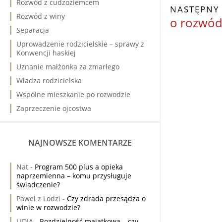
Rozwód z cudzoziemcem
NASTĘPNY
Rozwód z winy
o rozwód
Separacja
Uprowadzenie rodzicielskie – sprawy z
Konwencji haskiej
Uznanie małżonka za zmarłego
Władza rodzicielska
Wspólne mieszkanie po rozwodzie
Zaprzeczenie ojcostwa
NAJNOWSZE KOMENTARZE
Nat
-
Program 500 plus a opieka
naprzemienna – komu przysługuje
świadczenie?
Pawel z Lodzi
-
Czy zdrada przesądza o
winie w rozwodzie?
LIDIA
-
Rozdzielność majątkowa – czy