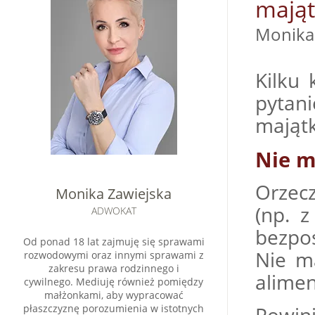
mająt
Moni
Kilku 
pytani
mająt
Nie 
Orzecz
Monika Zawiejska
(np. 
ADWOKAT
bezpo
Od ponad 18 lat zajmuję się sprawami
Nie m
rozwodowymi oraz innymi sprawami z
zakresu prawa rodzinnego i
alimen
cywilnego. Mediuję również pomiędzy
małżonkami, aby wypracować
płaszczyznę porozumienia w istotnych