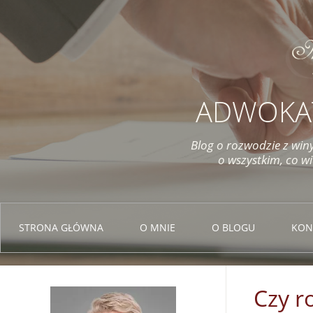
ADWOKA
Blog o rozwodzie z winy
o wszystkim, co w
STRONA GŁÓWNA
O MNIE
O BLOGU
KON
Czy r