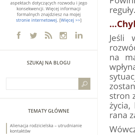
Powini
aspektach dotyczących rozwodu i jego
reguły
konsekwencji. Więcej informacji
formalnych znajdziesz na mojej
stronie internetowej
. [
Więcej >>
]
…Chy
Jeśli
rozwó
na ma
SZUKAJ NA BLOGU
wpłyn
sytua
zosta
stron 
życia,
TEMATY GŁÓWNE
rana z
Alienacja rodzicielska – utrudnianie
Wówcz
kontaktów