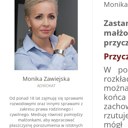
Monik
Zasta
małżo
przyc
Przyc
W pol
rozkła
Monika Zawiejska
można
ADWOKAT
końc
Od ponad 18 lat zajmuję się sprawami
zacho
rozwodowymi oraz innymi sprawami z
zakresu prawa rodzinnego i
rzutuj
cywilnego. Mediuję również pomiędzy
małżonkami, aby wypracować
mógł
płaszczyznę porozumienia w istotnych