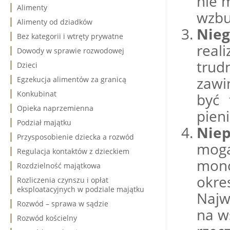
nie 
Alimenty
wzbu
Alimenty od dziadków
Nieg
Bez kategorii i wtręty prywatne
real
Dowody w sprawie rozwodowej
tru
Dzieci
zawi
Egzekucja alimentów za granicą
Konkubinat
być 
Opieka naprzemienna
pien
Podział majątku
Niep
Przysposobienie dziecka a rozwód
mogą
Regulacja kontaktów z dzieckiem
mono
Rozdzielność majątkowa
okre
Rozliczenia czynszu i opłat
eksploatacyjnych w podziale majątku
Najw
Rozwód – sprawa w sądzie
na w
Rozwód kościelny