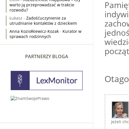
Pamięt
warto ją przeprowadzać w trakcie
rozwodu?
indyw
Łukasz
-
Zadośćuczynienie za
zacho
utrudnianie kontaktów z dzieckiem
jedno
Anna Koziołkiewicz-Kozak
-
Kurator w
sprawach rodzinnych
wiedz
począt
PARTNERZY BLOGA
Otago
Jeżeli ch