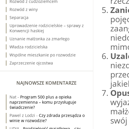
rzec
Rozwód z cudzoziemcem
Zani
Rozwód z winy
poję
Separacja
Uprowadzenie rodzicielskie – sprawy z
zaan
Konwencji haskiej
nied
Uznanie małżonka za zmarłego
mimo
Władza rodzicielska
Uzal
Wspólne mieszkanie po rozwodzie
niez
Zaprzeczenie ojcostwa
prz
jaki
NAJNOWSZE KOMENTARZE
Opu
Nat
-
Program 500 plus a opieka
wyja
naprzemienna – komu przysługuje
świadczenie?
małż
Pawel z Lodzi
-
Czy zdrada przesądza o
swój
winie w rozwodzie?
LIDIA
-
Rozdzielność majątkowa – czy