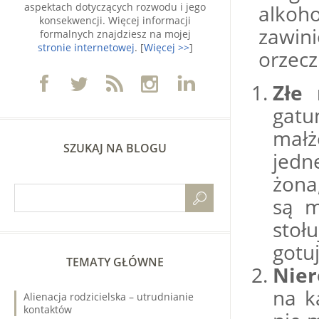
aspektach dotyczących rozwodu i jego
alkoh
konsekwencji. Więcej informacji
zawin
formalnych znajdziesz na mojej
stronie internetowej
. [
Więcej >>
]
orzec
Złe 
gatu
małż
SZUKAJ NA BLOGU
jedn
żona
są m
stoł
gotu
TEMATY GŁÓWNE
Nier
na k
Alienacja rodzicielska – utrudnianie
kontaktów